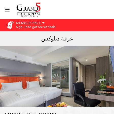
MEMBER PRICE
Sign up to get secret deals
ACCOMMODATION
غرفة ديلوكس
عرض
المرافق
والخدمات
GALLERY
LOCATION
CONTACT
EN